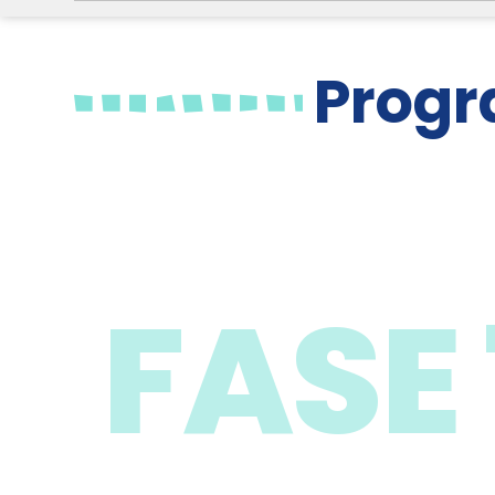
Progr
FASE 