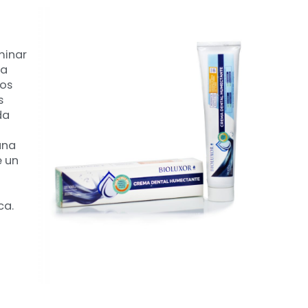
minar
ca
los
s
da
una
e un
ca.